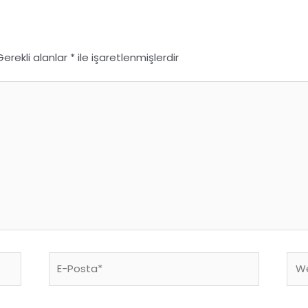
Gerekli alanlar
*
ile işaretlenmişlerdir
E-
We
Posta*
site