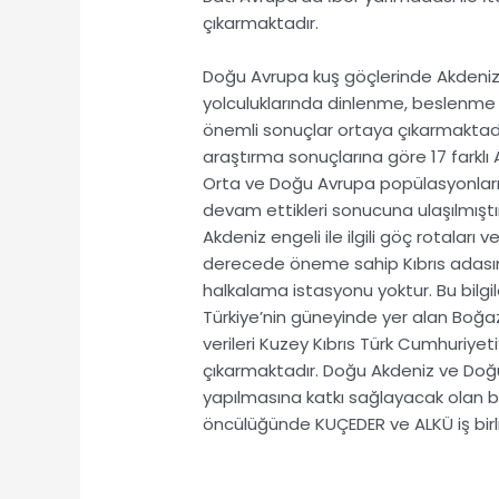
çıkarmaktadır.
Doğu Avrupa kuş göçlerinde Akdeniz’in
yolculuklarında dinlenme, beslenme
önemli sonuçlar ortaya çıkarmaktad
araştırma sonuçlarına göre 17 farklı 
Orta ve Doğu Avrupa popülasyonların
devam ettikleri sonucuna ulaşılmıştır. 
Akdeniz engeli ile ilgili göç rotaları
derecede öneme sahip Kıbrıs adasında
halkalama istasyonu yoktur. Bu bilgi
Türkiye’nin güneyinde yer alan
Boğa
verileri Kuzey Kıbrıs Türk Cumhuriyet
çıkarmaktadır. Doğu Akdeniz ve Doğu Av
yapılmasına katkı sağlayacak olan bu
öncülüğünde
KUÇEDER ve ALKÜ
i
ş birl