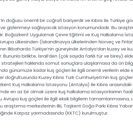
 doğusu önemli bir coğrafi bariyerdir ve Kıbrıs ile Türkiye gö
 ve gizlenmeyi sağlayacak istasyon konumundadır. Bu araştır
ır.
Boğazkent
Uygulamalı Çevre Eğitimi ve Kuş Halkalama İstas
Avrupa ülkesinden (İskandinavya ülkelerinden Norveç ve Finlandi
ın ilkbaharda Türkiye’nin güneyinde Antalya’dan kuzey ve ku
Bununla birlikte, İsrail’den (çok sayıda farklı tür ve birey) elde
 ve stratejileri hakkında somut sonuçlara ulaşılamasa da ön bilg
 günümüze kadar kuş göçleri ile ilgili önemli verilerin elde 
ler doğrultusunda Kuzey Kıbrıs Türk Cumhuriyeti’nin kuş göçle
zkent
Kuş Halkalama İstasyonu (Antalya) ile Kıbrıs arasındaki yakı
i’nde en az bir olmak üzere kuş halkalama istasyonlarının faal
rupa kuş göçleri ile ilgili eksik bilgilerin tamamlanmasına, ulu
 araştırma merkezlerinin ilki,
Taşkent Doğa Parkı
Kıbrıs Yaba
iği
nde
Karpaz
yarımadasında (KKTC) kurulmuştur.