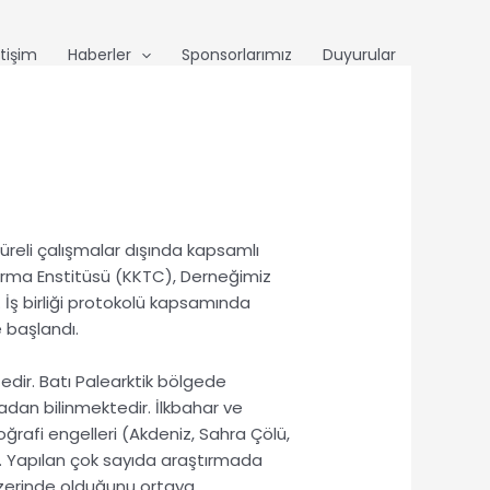
etişim
Haberler
Sponsorlarımız
Duyurular
üreli çalışmalar dışında kapsamlı
ırma Enstitüsü
(KKTC)
, Derneğimiz
. İş birliği protokolü kapsamında
 başlandı.
edir. Batı
Palearktik
bölgede
madan bilinmektedir. İlkbahar ve
ğrafi engelleri (Akdeniz, Sahra Çölü,
r. Yapılan çok sayıda araştırmada
 üzerinde olduğunu ortaya