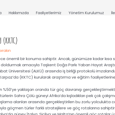
a
Hakkımızda
Faaliyetlerimiz
Yönetim Kurulumuz
İl
U (KKTC)
ırakın
rece önemli bir konuma sahiptir. Ancak, günümüze kadar kısa s
u doldurmak amacıyla Taşkent Doğa Parkı Yaban Hayat Araşt
bat Üniversitesi
(ALKÜ)
arasında iş birliği protokolü imzalandı
Karpaz’da
(KKTC) kurularak araştırma ve eğitim faaliyetlerine
n %50’ye yaklaşan oranda tür göç davranışı gerçekleştirmekt
türlerin Sahra Çölü güneyi Afrika’da kışladıkları pek çok çalış
ma alanları arasında gerçekleştirilen bu zorlu yolculukta co
la göçmen türler farklı stratejilere ve göç rotalarına sahipti
alya’da güney İtalya, Sicilya ve Malta’nın önemli göç rotalar