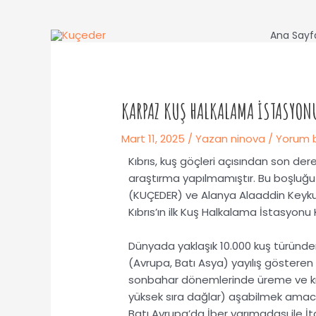
İçeriğe
Yazı
atla
gezinmesi
Ana Sayf
KARPAZ KUŞ HALKALAMA İSTASYON
Mart 11, 2025
/ Yazan
ninova
/
Yorum b
Kıbrıs, kuş göçleri açısından son de
araştırma yapılmamıştır. Bu boşluğ
(KUÇEDER) ve
Alanya Alaaddin Keyku
Kıbrıs’ın ilk Kuş Halkalama İstasyonu
Dünyada yaklaşık 10.000 kuş türünde
(Avrupa, Batı Asya) yayılış gösteren 
sonbahar dönemlerinde üreme ve kışla
yüksek sıra dağlar) aşabilmek amacıy
Batı Avrupa’da
İber
yarımadası ile İt