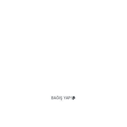
BİZİ DESTEKLEYİN!
Bugün bize küçük bir bağış yaparak
kuş ve çevre araştırmalarına büyük bir
katkı sağlayabilirsiniz!
BAĞIŞ YAP!