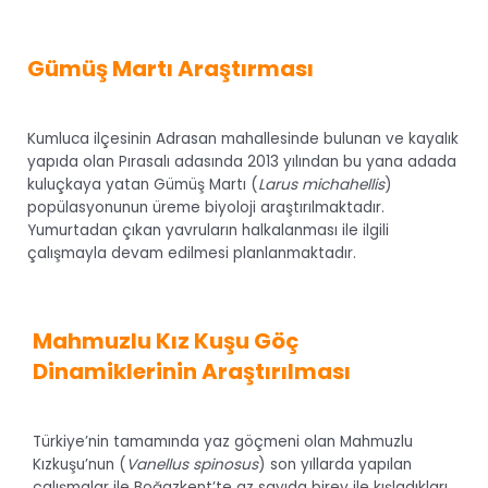
Gümüş Martı Araştırması
Kumluca ilçesinin Adrasan mahallesinde bulunan ve kayalık
yapıda olan Pırasalı adasında 2013 yılından bu yana adada
kuluçkaya yatan Gümüş Martı (
Larus michahellis
)
popülasyonunun üreme biyoloji araştırılmaktadır.
Yumurtadan çıkan yavruların halkalanması ile ilgili
çalışmayla devam edilmesi planlanmaktadır.
Mahmuzlu Kız Kuşu Göç
Dinamiklerinin Araştırılması
Türkiye’nin tamamında yaz göçmeni olan Mahmuzlu
Kızkuşu’nun (
Vanellus spinosus
) son yıllarda yapılan
çalışmalar ile Boğazkent’te az sayıda birey ile kışladıkları