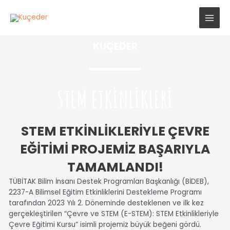
İçeriğe
MAI
atla
MEN
KUÇEDER
STEM ETKİNLİKLERİ
STEM ETKINLIKLERIYLE ÇEVRE
EĞITIMI PROJEMIZ BAŞARIYLA
TAMAMLANDI!
TÜBİTAK Bilim İnsanı Destek Programları Başkanlığı (BİDEB),
2237-A Bilimsel Eğitim Etkinliklerini Destekleme Programı
tarafından 2023 Yılı 2. Döneminde desteklenen ve ilk kez
gerçekleştirilen “Çevre ve STEM (E-STEM): STEM Etkinlikleriyle
Çevre Eğitimi Kursu” isimli projemiz büyük beğeni gördü.