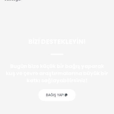
BİZİ DESTEKLEYİN!
Bugün bize küçük bir bağış yaparak
kuş ve çevre araştırmalarına büyük bir
katkı sağlayabilirsiniz!
BAĞIŞ YAP!