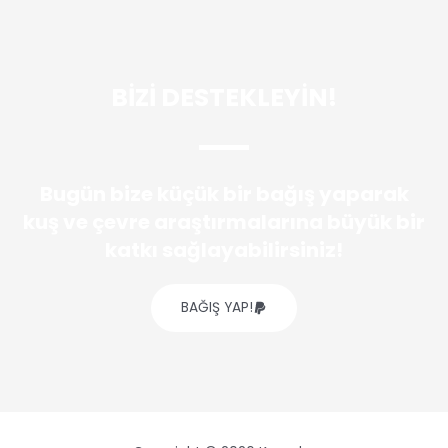
BİZİ DESTEKLEYİN!
Bugün bize küçük bir bağış yaparak
kuş ve çevre araştırmalarına büyük bir
katkı sağlayabilirsiniz!
BAĞIŞ YAP!