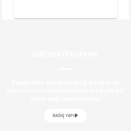
BİZİ DESTEKLEYİN!
Bugün bize küçük bir bağış yaparak
kuş ve çevre araştırmalarına büyük bir
katkı sağlayabilirsiniz!
BAĞIŞ YAP!