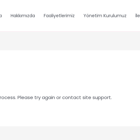
a
Hakkımızda
Faaliyetlerimiz
Yönetim Kurulumuz
İl
process. Please try again or contact site support.