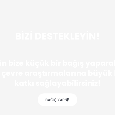
BİZİ DESTEKLEYİN!
n bize küçük bir bağış yapara
 çevre araştırmalarına büyük 
katkı sağlayabilirsiniz!
BAĞIŞ YAP!