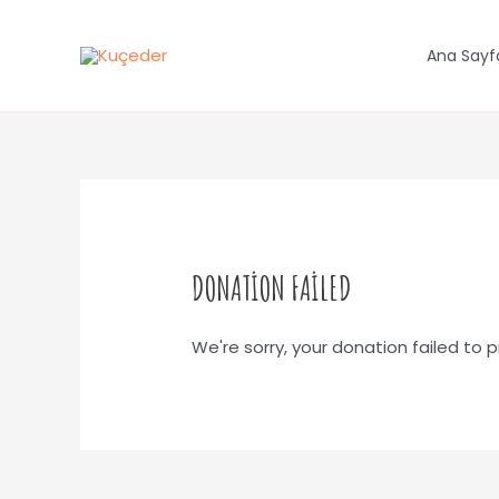
İçeriğe
atla
Ana Sayf
DONATION FAILED
We're sorry, your donation failed to 