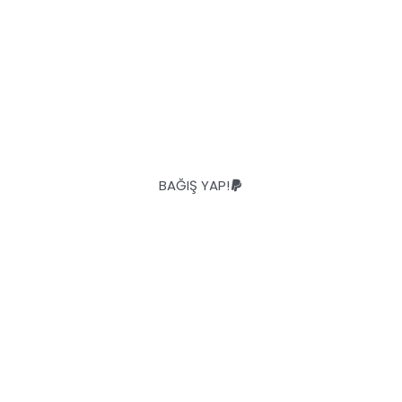
n bize küçük bir bağış yapara
 çevre araştırmalarına büyük 
katkı sağlayabilirsiniz!
BAĞIŞ YAP!