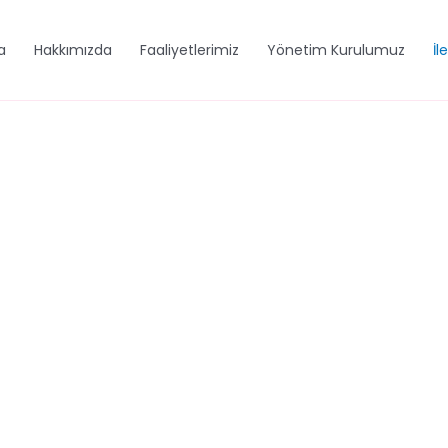
a
Hakkımızda
Faaliyetlerimiz
Yönetim Kurulumuz
İl
BİZE ULAŞIN!
ETİŞİM BİLGİLERİ